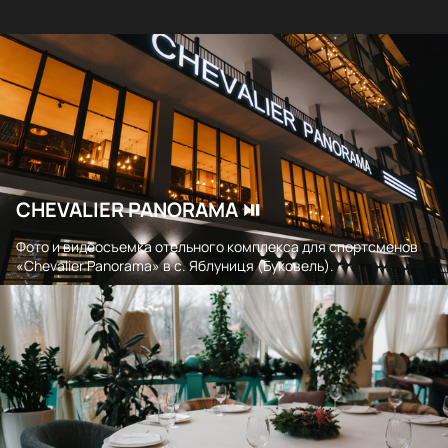
CHEVALIER PANORAMA ⏯
Фото и видеосъемка отельного комплекса для спортсменов
«Chevalier Panorama» в с. Яблуниця (Буковель).