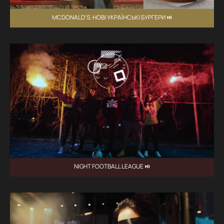
MCDONALD'S. НОВІ УКРАЇНСЬКІ БУРГЕРИ ⏯
NIGHT FOOTBALL LEAGUE ⏯