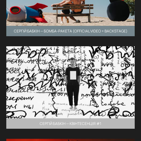
СЕРГІЙ БАБКІН — БОМБА-РАКЕТА (OFFICIAL VIDEO + BACKSTAGE)
СЕРГІЙ БАБКІН — КВІНТЕСЕНЦІЯ #1