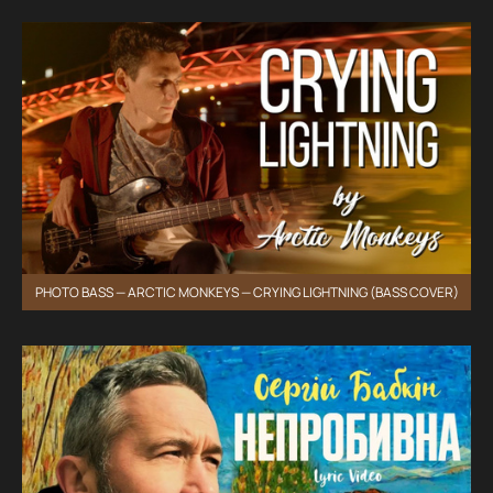
PHOTO BASS — ARCTIC MONKEYS — CRYING LIGHTNING (BASS COVER)