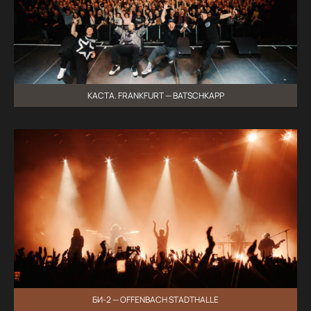
КАСТА. FRANKFURT — BATSCHKAPP
БИ-2 — OFFENBACH STADTHALLE