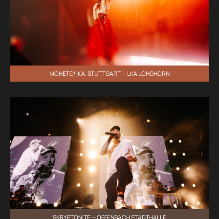
МОНЕТОЧКА. STUTTGART — LKA LOHGHORN
SKRYPTONITE — OFFENBACH STADTHALLE