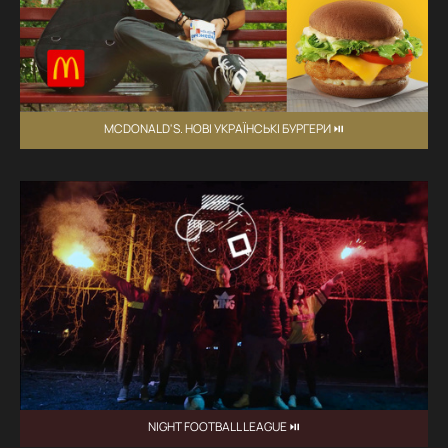
MCDONALD'S. НОВІ УКРАЇНСЬКІ БУРГЕРИ ⏯
NIGHT FOOTBALL LEAGUE ⏯