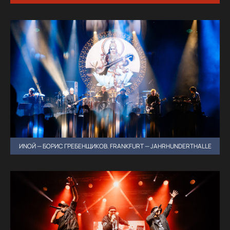
ИNОЙ — БОРИС ГРЕБЕНЩИКОВ. FRANKFURT — JAHRHUNDERTHALLE