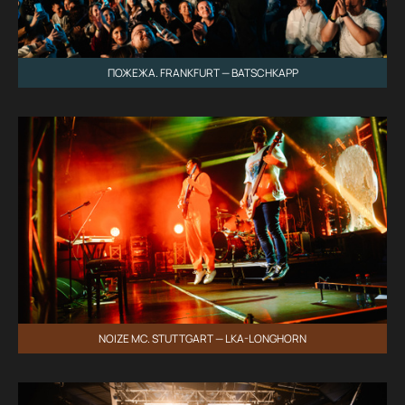
ПОЖЕЖА. FRANKFURT — BATSCHKAPP
NOIZE MC. STUTTGART — LKA-LONGHORN